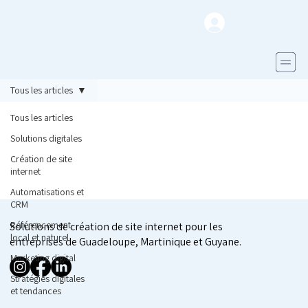
S'inscrire
Tous les articles
Tous les articles
Solutions digitales
Création de site
internet
Automatisations et
CRM
Référencement
Solutions de création de site internet pour les
local et naturel
entreprises de Guadeloupe, Martinique et Guyane.
Marketing digital
Stratégies digitales
et tendances