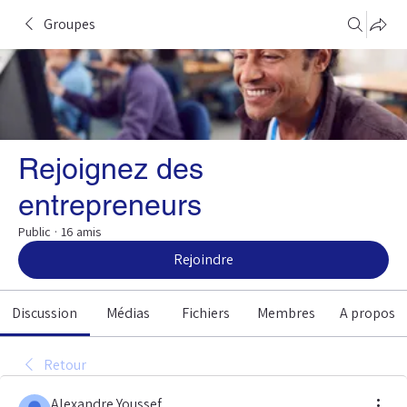
Groupes
Rejoignez des
entrepreneurs
Public
·
16 amis
Rejoindre
Discussion
Médias
Fichiers
Membres
A propos
Retour
Alexandre Youssef